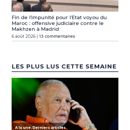
Fin de l’impunité pour l’Etat voyou du
Maroc : offensive judiciaire contre le
Makhzen à Madrid
6 août 2026 |
13 commentaires
LES PLUS LUS CETTE SEMAINE