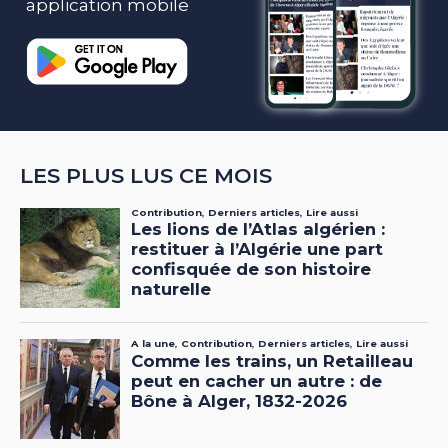
application mobile
LES PLUS LUS CE MOIS