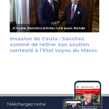
Téléchargez notre