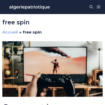
Aller
Me
au
contenu
free spin
Accueil
»
free spin