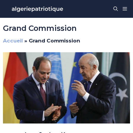
Aller
Me
au
contenu
Grand Commission
Accueil
»
Grand Commission