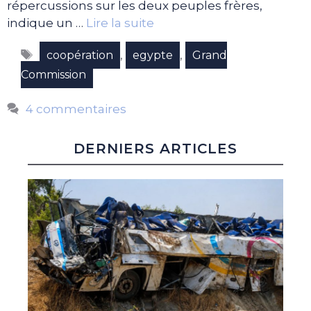
répercussions sur les deux peuples frères,
indique un …
Lire la suite
Étiquettes
,
,
coopération
egypte
Grand
Commission
4 commentaires
DERNIERS ARTICLES