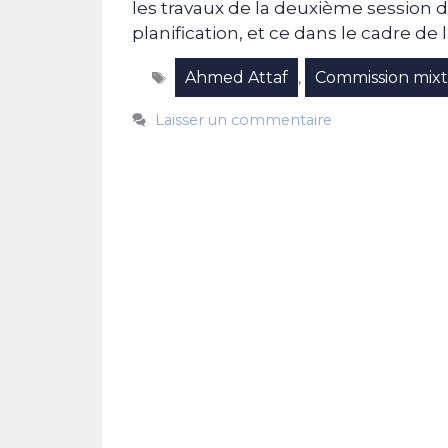
les travaux de la deuxième session 
planification, et ce dans le cadre de la
Étiquettes
Ahmed Attaf
Commission mixt
,
Laisser un commentaire