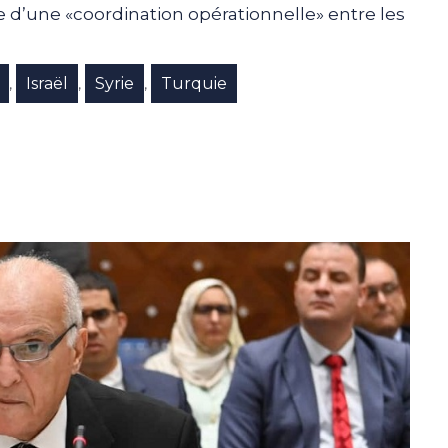
e d’une «coordination opérationnelle» entre les
Israël
Syrie
Turquie
,
,
,