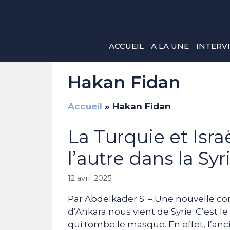
Aller
au
contenu
ACCUEIL
A LA UNE
INTERV
Hakan Fidan
Accueil
»
Hakan Fidan
La Turquie et Isra
l’autre dans la Syr
12 avril 2025
Par Abdelkader S. – Une nouvelle con
d’Ankara nous vient de Syrie. C’est l
qui tombe le masque. En effet, l’anci