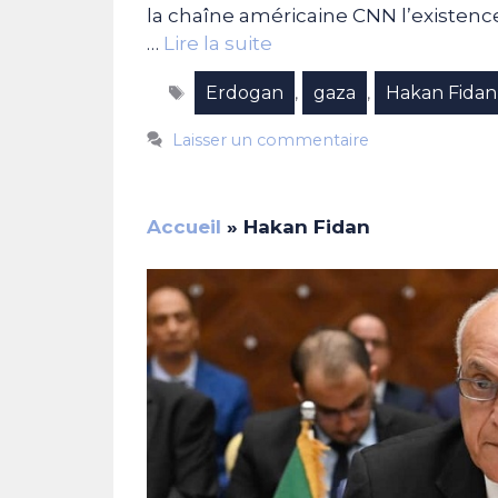
la chaîne américaine CNN l’existenc
…
Lire la suite
Étiquettes
Erdogan
gaza
Hakan Fidan
,
,
Laisser un commentaire
Accueil
»
Hakan Fidan