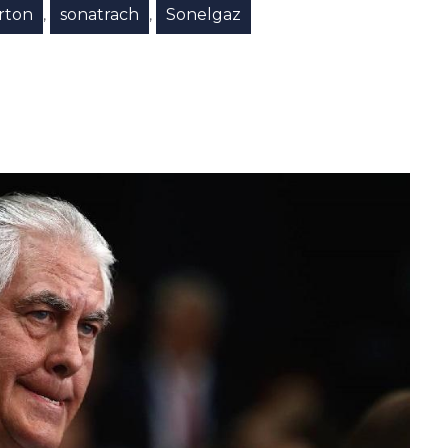
rton
sonatrach
Sonelgaz
,
,