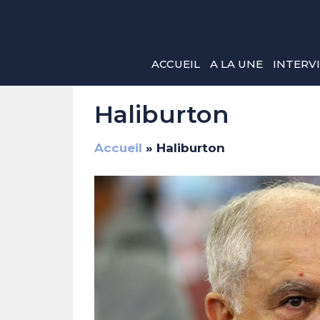
Aller
au
contenu
ACCUEIL
A LA UNE
INTERV
Haliburton
Accueil
»
Haliburton