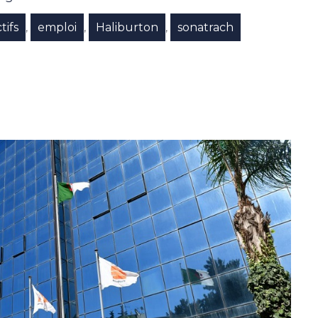
tifs
emploi
Haliburton
sonatrach
,
,
,