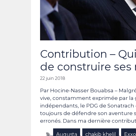
Contribution – Q
de construire ses 
22 juin 2018
Par Hocine-Nasser Bouabsa – Malgré u
vive, constamment exprimée par la 
indépendants, le PDG de Sonatrach –
toujours de défendre son aventure s
erronés. Dans ma dernière contribut
Étiquettes
Augusta
chakib khelil
Exxo
,
,