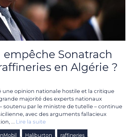
ui empêche Sonatrach
raffineries en Algérie ?
ne opinion nationale hostile et la critique
grande majorité des experts nationaux
 soutenu par le ministre de tutelle – continue
icilienne, avec des arguments fallacieux
ion, …
Lire la suite
nMobil
Haliburton
raffineries
,
,
,