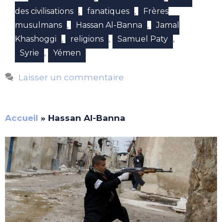
,
,
des civilisations
fanatiques
Frères
,
,
musulmans
Hassan Al-Banna
Jamal
,
,
,
Khashoggi
religions
Samuel Paty
,
Syrie
Yémen
Laisser un commentaire
Accueil
»
Hassan Al-Banna