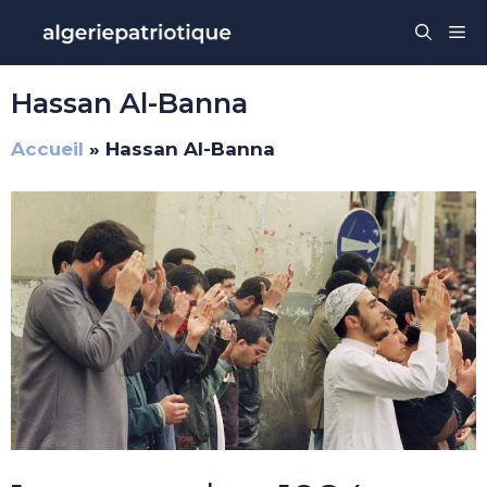
Aller
Me
au
contenu
Hassan Al-Banna
Accueil
»
Hassan Al-Banna