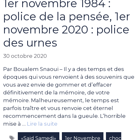
1er novembre 1984 :
police de la pensée, 1er
novembre 2020 : police
des urnes
30 octobre 2020
Par Boualem Snaoui – Il y a des temps et des
époques qui vous renvoient à des souvenirs que
vous avez envie de gommer et d’effacer
définitivement de la mémoire, de votre
mémoire. Malheureusement, le temps est
parfois traître et vous renvoie cet éternel
recommencement dans la gueule. L’horrible
mise à …
Lire la suite
Étiquettes
,
,
«Saïd Samedi»
1er Novembre
choc