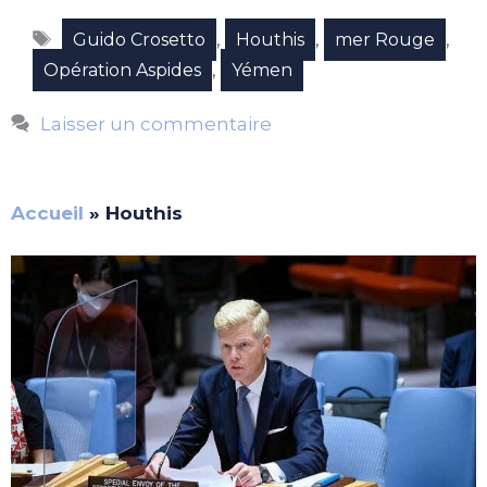
Étiquettes
,
,
,
Guido Crosetto
Houthis
mer Rouge
,
Opération Aspides
Yémen
Laisser un commentaire
Accueil
»
Houthis