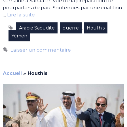
semaine à Sanâa en vue de la préparation de
pourparlers de paix. Soutenues par une coalition
…
Lire la suite
Étiquettes
,
,
,
Arabie Saoudite
guerre
Houthis
Yémen
Laisser un commentaire
Accueil
»
Houthis