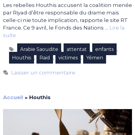
Les rebelles Houthis accusent la coalition menée
par Riyad d’être responsable du drame mais
celle-ci nie toute implication, rapporte le site RT
France. Ce 9 avril, le Fonds des Nations …
Lire la
suite
Étiquettes
,
,
,
Arabie Saoudite
attentat
enfants
,
,
,
Houthis
Raid
victimes
Yémen
Laisser un commentaire
Accueil
»
Houthis