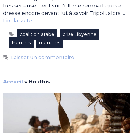
très sérieusement sur l’ultime rempart qui se
dresse encore devant lui, à savoir Tripoli, alors …
Lire la suite
Étiquettes
,
,
coalition arabe
crise Libyenne
,
Houthis
menaces
Laisser un commentaire
Accueil
»
Houthis