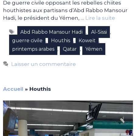
De guerre civile opposant les rebelles chiites
houthistes aux partisans d’Abd Rabbo Mansour
Hadi, le président du Yémen, …
Lire la suite
Étiquettes
,
,
Abd Rabbo Mansour Hadi
Al-Sissi
,
,
,
guerre civile
Houthis
Koweït
,
,
printemps arabes
Qatar
Yémen
Laisser un commentaire
Accueil
»
Houthis