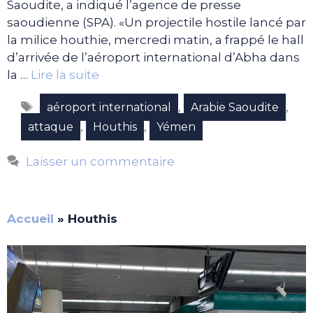
Saoudite, a indiqué l’agence de presse
saoudienne (SPA). «Un projectile hostile lancé par
la milice houthie, mercredi matin, a frappé le hall
d’arrivée de l’aéroport international d’Abha dans
la …
Lire la suite
Étiquettes
,
,
aéroport international
Arabie Saoudite
,
,
attaque
Houthis
Yémen
Laisser un commentaire
Accueil
»
Houthis