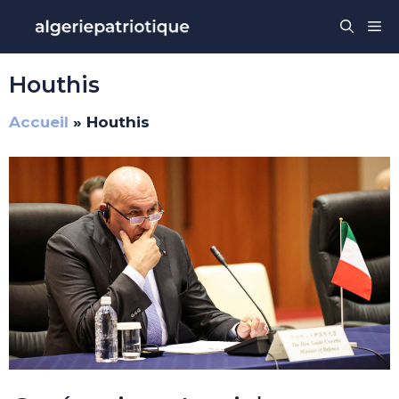
Aller
Me
au
contenu
Houthis
Accueil
»
Houthis