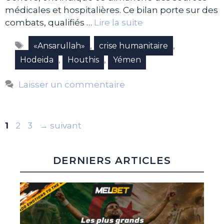
médicales et hospitalières. Ce bilan porte sur des
combats, qualifiés …
Lire la suite
Étiquettes
,
,
«Ansarullah»
crise humanitaire
,
,
Hodeida
Houthis
Yémen
Laisser un commentaire
Page
Page
Page
1
2
3
→
suivant
DERNIERS ARTICLES