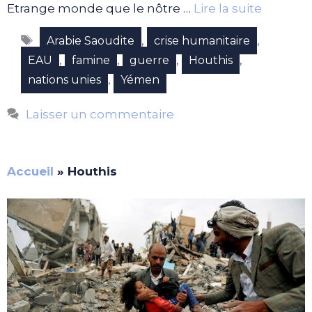
Etrange monde que le nôtre …
Lire la suite
Étiquettes
,
,
Arabie Saoudite
crise humanitaire
,
,
,
,
EAU
famine
guerre
Houthis
,
nations unies
Yémen
Laisser un commentaire
Accueil
»
Houthis