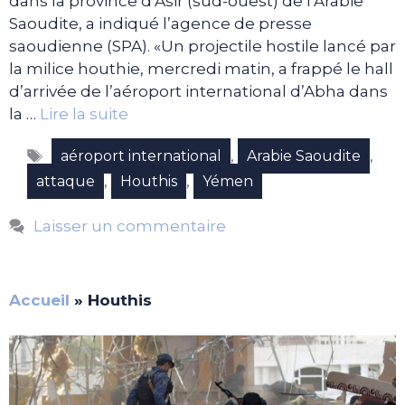
dans la province d’Asir (sud-ouest) de l’Arabie
Saoudite, a indiqué l’agence de presse
saoudienne (SPA). «Un projectile hostile lancé par
la milice houthie, mercredi matin, a frappé le hall
d’arrivée de l’aéroport international d’Abha dans
la …
Lire la suite
Étiquettes
,
,
aéroport international
Arabie Saoudite
,
,
attaque
Houthis
Yémen
Laisser un commentaire
Accueil
»
Houthis