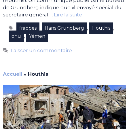
(Houthis). Un communiqué publié par le bureau
de Grundberg indique que «l’envoyé spécial du
secrétaire général …
Lire la suite
Étiquettes
,
,
,
frappes
Hans Grundberg
Houthis
,
onu
Yémen
Laisser un commentaire
Accueil
»
Houthis