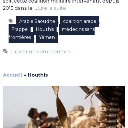
soir, cette coalition militaire intervenant depuis
2015 dans le …
Lire la suite
Étiquettes
,
,
Arabie Saoudite
coalition arabe
,
,
Frappe
Houthis
médecins sans
,
frontières
Yémen
Laisser un commentaire
Accueil
»
Houthis