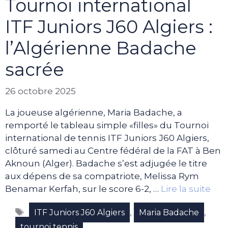
Tournoi international
ITF Juniors J60 Algiers :
l’Algérienne Badache
sacrée
26 octobre 2025
La joueuse algérienne, Maria Badache, a
remporté le tableau simple «filles» du Tournoi
international de tennis ITF Juniors J60 Algiers,
clôturé samedi au Centre fédéral de la FAT à Ben
Aknoun (Alger). Badache s’est adjugée le titre
aux dépens de sa compatriote, Melissa Rym
Benamar Kerfah, sur le score 6-2, …
Lire la suite
Étiquettes
,
,
ITF Juniors J60 Algiers
Maria Badache
tournoi tennis