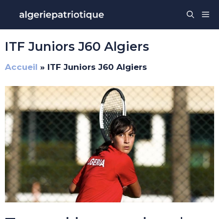
Aller
Me
au
contenu
ITF Juniors J60 Algiers
Accueil
»
ITF Juniors J60 Algiers