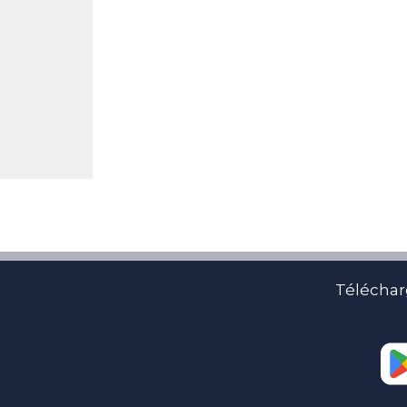
Téléchar