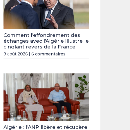
Comment l’effondrement des
échanges avec l’Algérie illustre le
cinglant revers de la France
9 août 2026 |
6 commentaires
Algérie : l’ANP libère et récupère