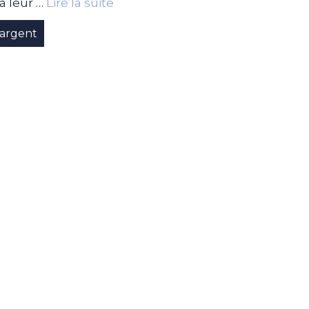
à leur …
Lire la suite
 argent