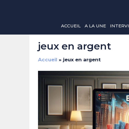
Aller
au
contenu
ACCUEIL
A LA UNE
INTERV
jeux en argent
Accueil
»
jeux en argent