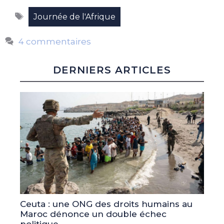
Étiquettes
Journée de l'Afrique
4 commentaires
DERNIERS ARTICLES
Ceuta : une ONG des droits humains au
Maroc dénonce un double échec