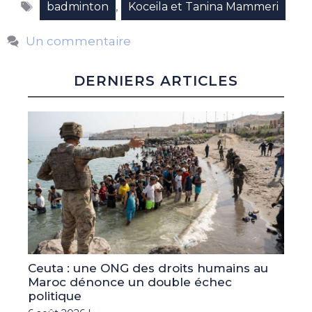
Étiquettes
,
badminton
Koceila et Tanina Mammeri
Un commentaire
DERNIERS ARTICLES
Ceuta : une ONG des droits humains au
Maroc dénonce un double échec
politique