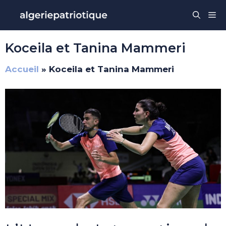
Aller
Me
au
contenu
Koceila et Tanina Mammeri
Accueil
»
Koceila et Tanina Mammeri