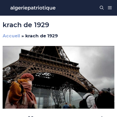
Aller
Me
au
contenu
krach de 1929
Accueil
»
krach de 1929