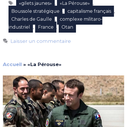
Étiquettes
,
,
«gilets jaunes»
«La Pérouse»
,
,
Boussole stratégique
capitalisme français
,
Charles de Gaulle
complexe militaro-
,
,
industriel
France
Otan
Laisser un commentaire
Accueil
»
«La Pérouse»