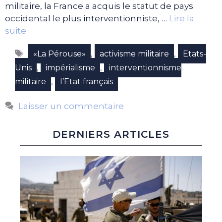
militaire, la France a acquis le statut de pays
occidental le plus interventionniste, …
Lire la
suite
Étiquettes
,
,
«La Pérouse»
activisme militaire
Etats-
,
,
Unis
impérialisme
interventionnisme
,
militaire
l’Etat français
Laisser un commentaire
DERNIERS ARTICLES