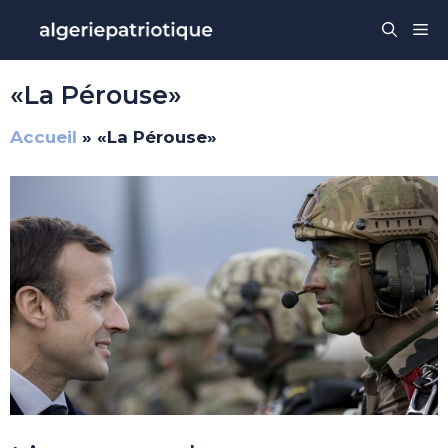
Aller
Me
au
contenu
«La Pérouse»
Accueil
»
«La Pérouse»