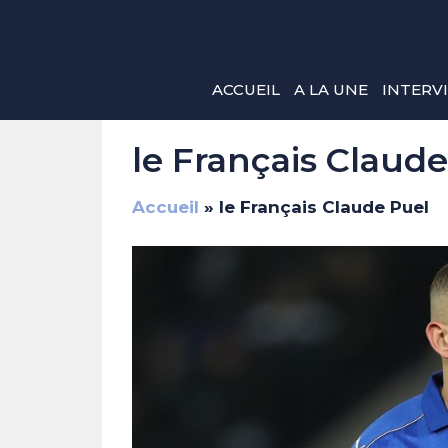
Aller
au
contenu
ACCUEIL
A LA UNE
INTERV
le Français Claud
Accueil
»
le Français Claude Puel