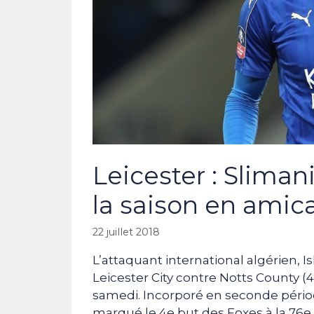
Leicester : Slima
la saison en amica
22 juillet 2018
L’attaquant international algérien, I
Leicester City contre Notts County (
samedi. Incorporé en seconde période
marqué le 4e but des Foxes à la 76e 