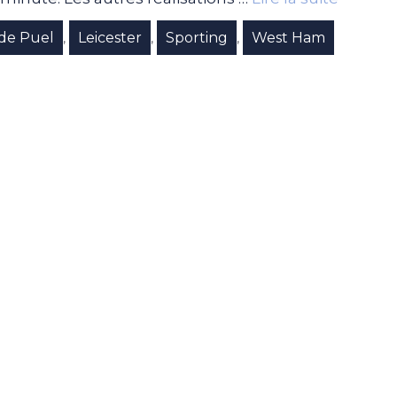
ude Puel
Leicester
Sporting
West Ham
,
,
,