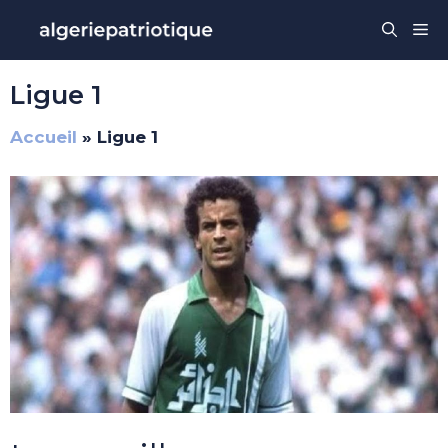
Aller
Me
au
contenu
Ligue 1
Accueil
»
Ligue 1