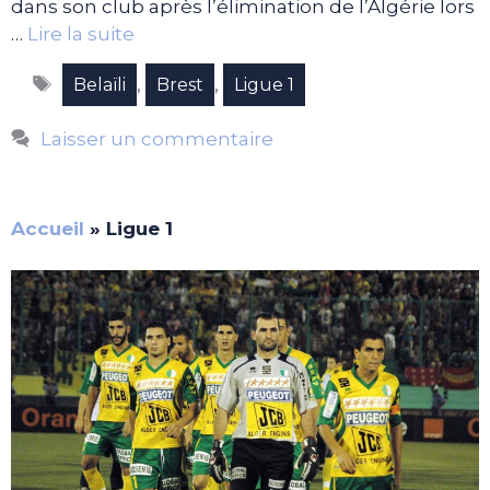
dans son club après l’élimination de l’Algérie lors
…
Lire la suite
Étiquettes
,
,
Belaïli
Brest
Ligue 1
Laisser un commentaire
Accueil
»
Ligue 1