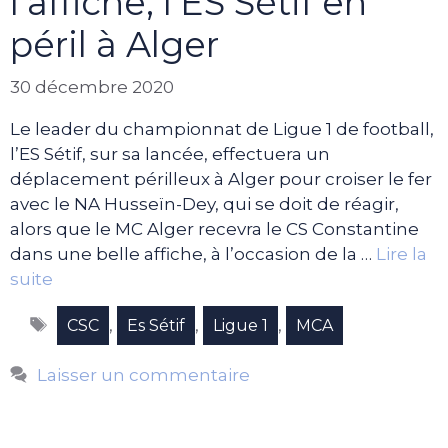
l’affiche, l’ES Sétif en
péril à Alger
30 décembre 2020
Le leader du championnat de Ligue 1 de football,
l’ES Sétif, sur sa lancée, effectuera un
déplacement périlleux à Alger pour croiser le fer
avec le NA Husseïn-Dey, qui se doit de réagir,
alors que le MC Alger recevra le CS Constantine
dans une belle affiche, à l’occasion de la …
Lire la
suite
Étiquettes
,
,
,
CSC
Es Sétif
Ligue 1
MCA
Laisser un commentaire