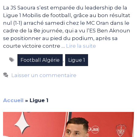
La JS Saoura s’est emparée du leadership de la
Ligue 1 Mobilis de football, grâce au bon résultat
nul (1-1) arraché samedi chez le MC Oran dans le
cadre de la 8e journée, qui a vu l’ES Ben Aknoun
se positionner au pied du podium, après sa
courte victoire contre …
Lire la suite
Étiquettes
,
Football Algérie
Ligue 1
Laisser un commentaire
Accueil
»
Ligue 1