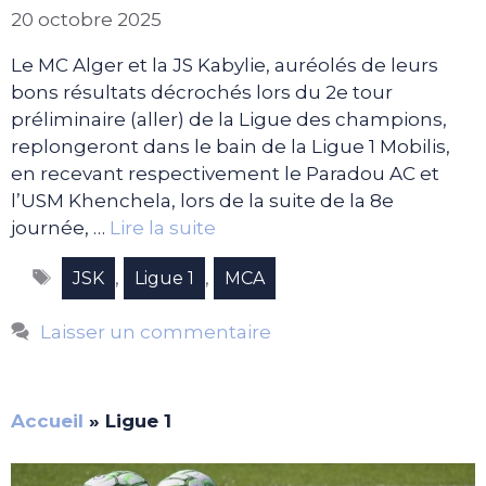
20 octobre 2025
Le MC Alger et la JS Kabylie, auréolés de leurs
bons résultats décrochés lors du 2e tour
préliminaire (aller) de la Ligue des champions,
replongeront dans le bain de la Ligue 1 Mobilis,
en recevant respectivement le Paradou AC et
l’USM Khenchela, lors de la suite de la 8e
journée, …
Lire la suite
Étiquettes
,
,
JSK
Ligue 1
MCA
Laisser un commentaire
Accueil
»
Ligue 1