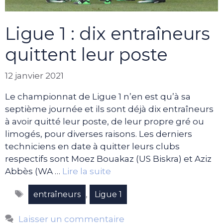
Ligue 1 : dix entraîneurs
quittent leur poste
12 janvier 2021
Le championnat de Ligue 1 n’en est qu’à sa
septième journée et ils sont déjà dix entraîneurs
à avoir quitté leur poste, de leur propre gré ou
limogés, pour diverses raisons. Les derniers
techniciens en date à quitter leurs clubs
respectifs sont Moez Bouakaz (US Biskra) et Aziz
Abbès (WA …
Lire la suite
Étiquettes
,
entraîneurs
Ligue 1
Laisser un commentaire