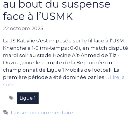
au bout du suspense
face à l’USMK
22 octobre 2025
La JS Kabylie s’est imposée sur le fil face à l’USM
Khenchela 1-0 (mi-temps : 0-0), en match disputé
mardi soir au stade Hocine Aït-Ahmed de Tizi-
Ouzou, pour le compte de la 8e journée du
championnat de Ligue 1 Mobilis de football. La
première période a été dominée par les …
Lire la
suite
Étiquettes
Ligue 1
Laisser un commentaire