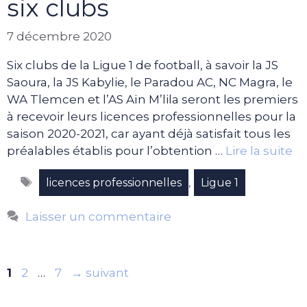
six clubs
7 décembre 2020
Six clubs de la Ligue 1 de football, à savoir la JS
Saoura, la JS Kabylie, le Paradou AC, NC Magra, le
WA Tlemcen et l’AS Aïn M’lila seront les premiers
à recevoir leurs licences professionnelles pour la
saison 2020-2021, car ayant déjà satisfait tous les
préalables établis pour l’obtention …
Lire la suite
Étiquettes
,
licences professionnelles
Ligue 1
Laisser un commentaire
Page
Page
Page
1
2
…
7
→
suivant