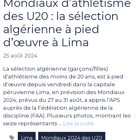
Mondiaux d’athlétisme
des U20 : la sélection
algérienne à pied
d’œuvre à Lima
25 août 2024
La sélection algérienne (garçons/filles)
d’athlétisme des moins de 20 ans, est à pied
d’œuvre depuis vendredi dans la capitale
péruvienne Lima, en prévision des Mondiaux
2024, prévus du 27 au 31 août, a appris l’APS
auprès de la Fédération algérienne de la
discipline (FAA). Plusieurs photos, montrant les
seize représentants …
Lire la suite
Étiquettes
,
Lima
Mondiaux 2024 des U20