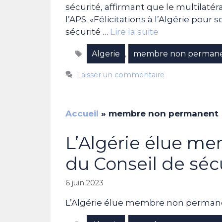
sécurité, affirmant que le multilatéra
l’APS. «Félicitations à l’Algérie po
sécurité …
Lire la suite
Étiquettes
Algerie
membre non perman
,
Laisser un commentaire
Accueil
»
membre non permanent
L’Algérie élue m
du Conseil de séc
6 juin 2023
L’Algérie élue membre non permane