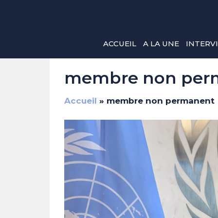
Aller
au
contenu
ACCUEIL
A LA UNE
INTERV
membre non per
Accueil
»
membre non permanent