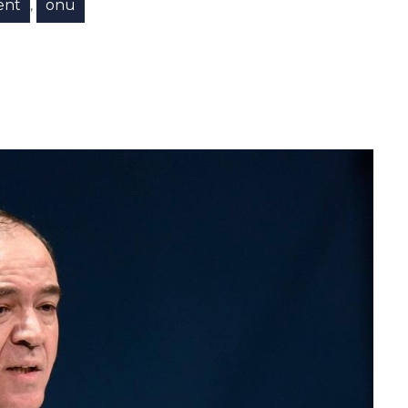
ent
onu
,