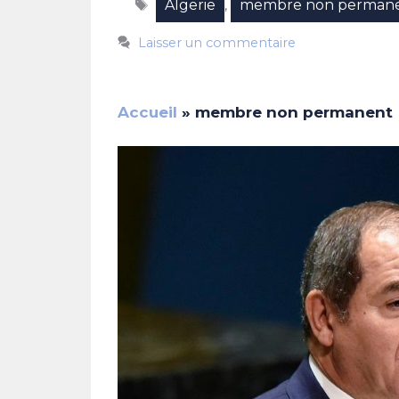
Étiquettes
Algerie
membre non perman
,
Laisser un commentaire
Accueil
»
membre non permanent