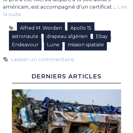
américain, est accompagné d’un certificat …
Lire
la suite
Étiquettes
,
,
Alfred M. Worden
Apollo 15
,
,
,
astronaute
drapeau algérien
Ebay
,
,
Endeavour
Lune
mission spatiale
Laisser un commentaire
DERNIERS ARTICLES