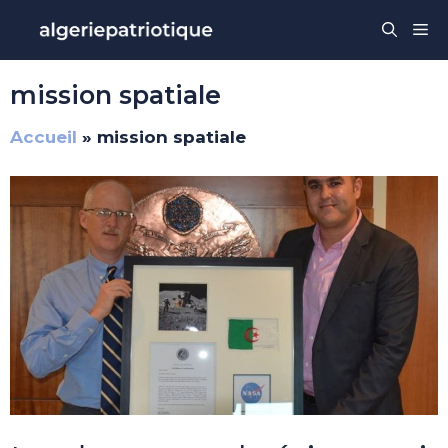
Aller
Me
au
contenu
mission spatiale
Accueil
»
mission spatiale