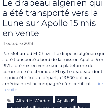
Le drapeau algérien qui
a été transporté vers la
Lune sur Apollo 15 mis
en vente
11 octobre 2018
Par Mohamed El-Ghazi – Le drapeau algérien qui
a été transporté à bord de la mission Apollo 15 en
1971 a été mis en vente sur la plateforme de
commerce électronique Ebay. Le drapeau, dont
le prix a été fixé, au départ, à 13 500 dollars
américain, est accompagné d’un certificat …
Lire
la suite
Étiquettes
,
,
Alfred M. Worden
Apollo 15
,
,
,
astronaute
drapeau algérien
Ebay