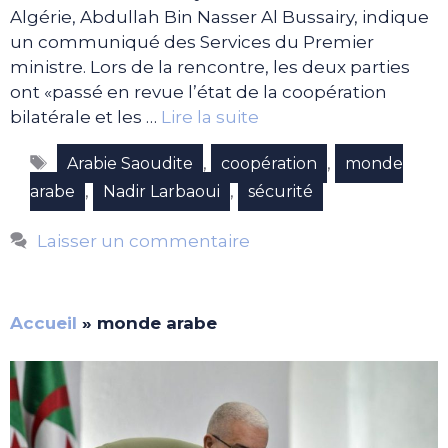
Algérie, Abdullah Bin Nasser Al Bussairy, indique
un communiqué des Services du Premier
ministre. Lors de la rencontre, les deux parties
ont «passé en revue l’état de la coopération
bilatérale et les …
Lire la suite
Étiquettes
,
,
Arabie Saoudite
coopération
monde
,
,
arabe
Nadir Larbaoui
sécurité
Laisser un commentaire
Accueil
»
monde arabe