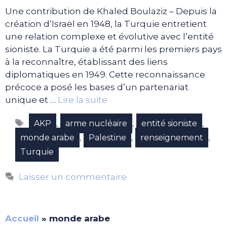
Une contribution de Khaled Boulaziz – Depuis la
création d’Israël en 1948, la Turquie entretient
une relation complexe et évolutive avec l’entité
sioniste. La Turquie a été parmi les premiers pays
à la reconnaître, établissant des liens
diplomatiques en 1949. Cette reconnaissance
précoce a posé les bases d’un partenariat
unique et …
Lire la suite
Étiquettes
,
,
,
AKP
arme nucléaire
entité sioniste
,
,
,
monde arabe
Palestine
renseignement
Turquie
Laisser un commentaire
Accueil
»
monde arabe