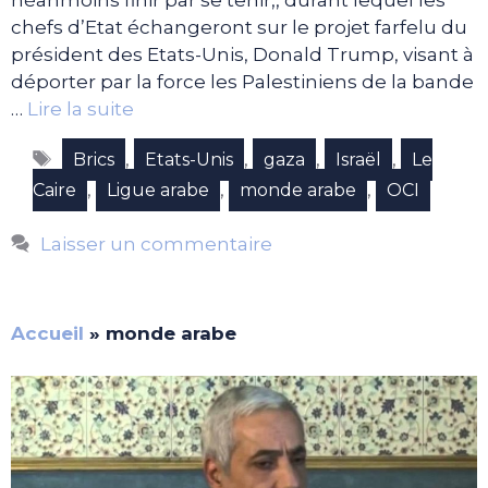
néanmoins finir par se tenir,, durant lequel les
chefs d’Etat échangeront sur le projet farfelu du
président des Etats-Unis, Donald Trump, visant à
déporter par la force les Palestiniens de la bande
…
Lire la suite
Étiquettes
,
,
,
,
Brics
Etats-Unis
gaza
Israël
Le
,
,
,
Caire
Ligue arabe
monde arabe
OCI
Laisser un commentaire
Accueil
»
monde arabe