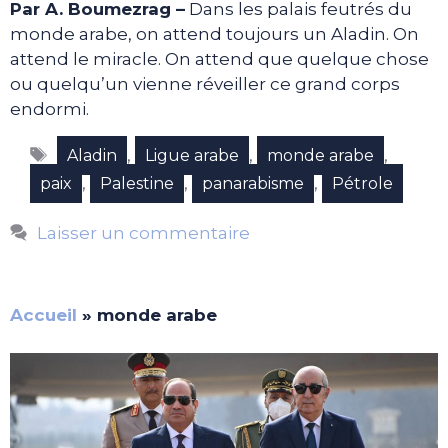
Par A. Boumezrag –
Dans les palais feutrés du
monde arabe, on attend toujours un Aladin. On
attend le miracle. On attend que quelque chose
ou quelqu’un vienne réveiller ce grand corps
endormi.
Étiquettes
,
,
,
Aladin
Ligue arabe
monde arabe
,
,
,
paix
Palestine
panarabisme
Pétrole
Laisser un commentaire
Accueil
»
monde arabe