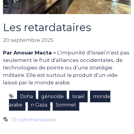
Les retardataires
20 septembre 2025
Par Anouar Macta –
L’impunité d’Israël n’est pas
seulement le fruit d’alliances occidentales, de
technologies de pointe ou d’une stratégie
militaire. Elle est surtout le produit d’un vide
laissé par le monde arabe.
Étiquettes
,
,
,
Doha
génocide
Israël
monde
,
,
arabe
n Gaza
Sommet
13 commentaires