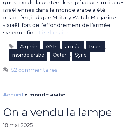
question de la portée des opérations militaires
israéliennes dans le monde arabe a été
relancée», indique Military Watch Magazine.
«Israël, fort de l’effondrement de l’armée
syrienne fin …
Lire la suite
Étiquettes
,
,
,
,
Algerie
ANP
armée
Israël
,
,
monde arabe
Qatar
Syrie
52 commentaires
Accueil
»
monde arabe
On a vendu la lampe
18 mai 2025