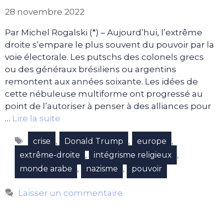
28 novembre 2022
Par Michel Rogalski (*) – Aujourd’hui, l’extrême
droite s’empare le plus souvent du pouvoir par la
voie électorale. Les putschs des colonels grecs
ou des généraux brésiliens ou argentins
remontent aux années soixante. Les idées de
cette nébuleuse multiforme ont progressé au
point de l’autoriser à penser à des alliances pour
…
Lire la suite
Étiquettes
,
,
,
crise
Donald Trump
europe
,
,
extrême-droite
intégrisme religieux
,
,
monde arabe
nazisme
pouvoir
Laisser un commentaire