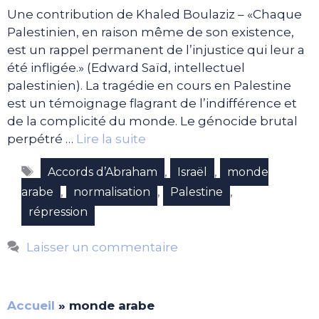
Une contribution de Khaled Boulaziz – «Chaque
Palestinien, en raison même de son existence,
est un rappel permanent de l’injustice qui leur a
été infligée.» (Edward Saïd, intellectuel
palestinien). La tragédie en cours en Palestine
est un témoignage flagrant de l’indifférence et
de la complicité du monde. Le génocide brutal
perpétré …
Lire la suite
Étiquettes
,
,
Accords d’Abraham
Israël
monde
,
,
,
arabe
normalisation
Palestine
répression
Laisser un commentaire
Accueil
»
monde arabe