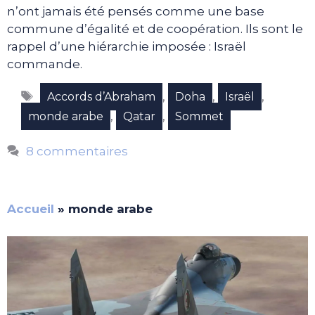
n’ont jamais été pensés comme une base
commune d’égalité et de coopération. Ils sont le
rappel d’une hiérarchie imposée : Israël
commande.
Étiquettes
,
,
,
Accords d’Abraham
Doha
Israël
,
,
monde arabe
Qatar
Sommet
8 commentaires
Accueil
»
monde arabe