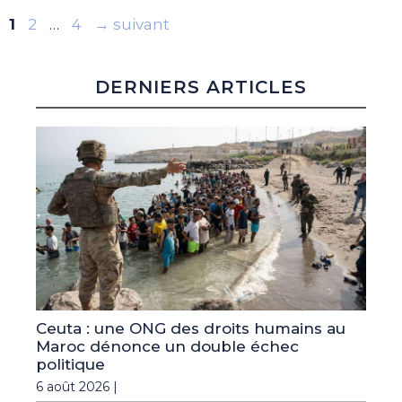
Page
Page
Page
1
2
…
4
→
suivant
DERNIERS ARTICLES
Ceuta : une ONG des droits humains au
Maroc dénonce un double échec
politique
6 août 2026 |