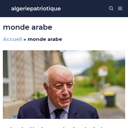
Aller
Me
au
contenu
monde arabe
Accueil
»
monde arabe