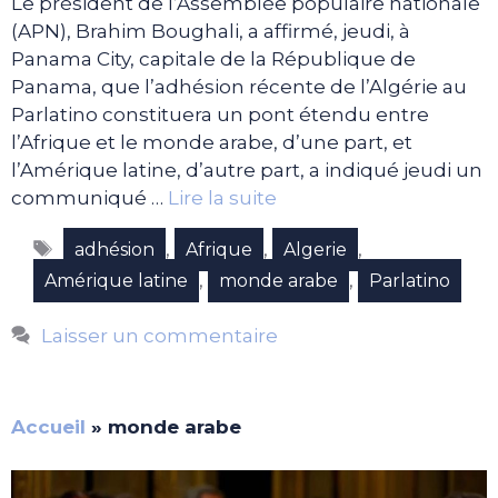
Le président de l’Assemblée populaire nationale
(APN), Brahim Boughali, a affirmé, jeudi, à
Panama City, capitale de la République de
Panama, que l’adhésion récente de l’Algérie au
Parlatino constituera un pont étendu entre
l’Afrique et le monde arabe, d’une part, et
l’Amérique latine, d’autre part, a indiqué jeudi un
communiqué …
Lire la suite
Étiquettes
,
,
,
adhésion
Afrique
Algerie
,
,
Amérique latine
monde arabe
Parlatino
Laisser un commentaire
Accueil
»
monde arabe