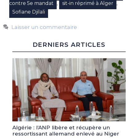
,
,
contre 5e mandat
sit-in réprimé à Alger
Sofiane Djilali
Laisser un commentaire
DERNIERS ARTICLES
Algérie : l’ANP libère et récupère un
ressortissant allemand enlevé au Niger