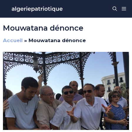
Aller
Me
au
contenu
Mouwatana dénonce
Accueil
»
Mouwatana dénonce