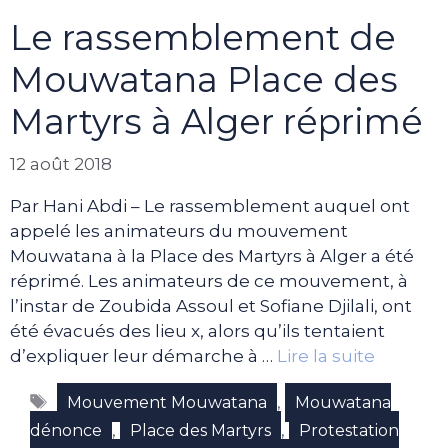
Le rassemblement de
Mouwatana Place des
Martyrs à Alger réprimé
12 août 2018
Par Hani Abdi – Le rassemblement auquel ont
appelé les animateurs du mouvement
Mouwatana à la Place des Martyrs à Alger a été
réprimé. Les animateurs de ce mouvement, à
l’instar de Zoubida Assoul et Sofiane Djilali, ont
été évacués des lieu x, alors qu’ils tentaient
d’expliquer leur démarche à …
Lire la suite
Étiquettes
,
Mouvement Mouwatana
Mouwatana
,
,
dénonce
Place des Martyrs
Protestation