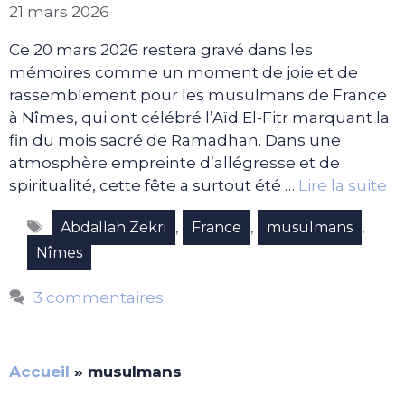
21 mars 2026
Ce 20 mars 2026 restera gravé dans les
mémoires comme un moment de joie et de
rassemblement pour les musulmans de France
à Nîmes, qui ont célébré l’Aïd El-Fitr marquant la
fin du mois sacré de Ramadhan. Dans une
atmosphère empreinte d’allégresse et de
spiritualité, cette fête a surtout été …
Lire la suite
Étiquettes
,
,
,
Abdallah Zekri
France
musulmans
Nîmes
3 commentaires
Accueil
»
musulmans