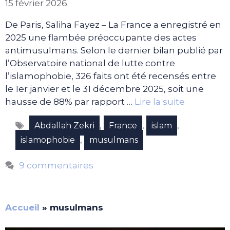
15 février 2026
De Paris, Saliha Fayez – La France a enregistré en
2025 une flambée préoccupante des actes
antimusulmans. Selon le dernier bilan publié par
l’Observatoire national de lutte contre
l’islamophobie, 326 faits ont été recensés entre
le 1er janvier et le 31 décembre 2025, soit une
hausse de 88% par rapport …
Lire la suite
Étiquettes
,
,
,
Abdallah Zekri
France
islam
,
islamophobie
musulmans
9 commentaires
Accueil
»
musulmans