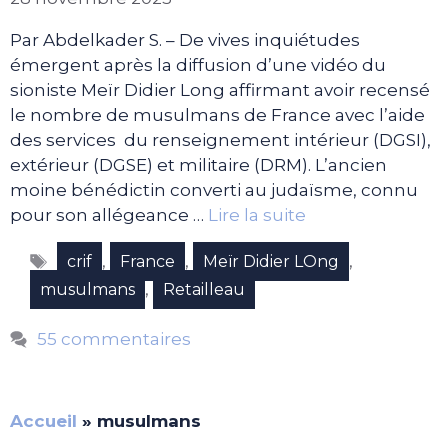
Par Abdelkader S. – De vives inquiétudes
émergent après la diffusion d’une vidéo du
sioniste Meïr Didier Long affirmant avoir recensé
le nombre de musulmans de France avec l’aide
des services du renseignement intérieur (DGSI),
extérieur (DGSE) et militaire (DRM). L’ancien
moine bénédictin converti au judaïsme, connu
pour son allégeance …
Lire la suite
Étiquettes
,
,
,
crif
France
Meïr Didier LOng
,
musulmans
Retailleau
55 commentaires
Accueil
»
musulmans