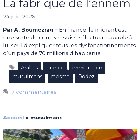
La fabrique de l’ennemi
24 juin 2026
Par A. Boumezrag –
En France, le migrant est
une sorte de couteau suisse électoral capable à
lui seul d’expliquer tous les dysfonctionnements
d’un pays de 70 millions d’habitants.
Étiquettes
,
,
,
Arabes
France
immigration
,
,
musulmans
racisme
Rodez
7 commentaires
Accueil
»
musulmans