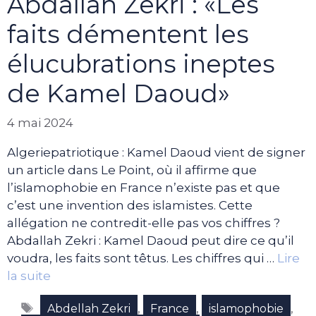
Abdallah Zekri : «Les
faits démentent les
élucubrations ineptes
de Kamel Daoud»
4 mai 2024
Algeriepatriotique : Kamel Daoud vient de signer
un article dans Le Point, où il affirme que
l’islamophobie en France n’existe pas et que
c’est une invention des islamistes. Cette
allégation ne contredit-elle pas vos chiffres ?
Abdallah Zekri : Kamel Daoud peut dire ce qu’il
voudra, les faits sont têtus. Les chiffres qui …
Lire
la suite
Étiquettes
,
,
,
Abdellah Zekri
France
islamophobie