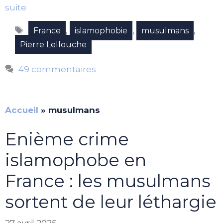
suite
Étiquettes
,
,
,
France
islamophobie
musulmans
Pierre Lellouche
49 commentaires
Accueil
»
musulmans
Enième crime
islamophobe en
France : les musulmans
sortent de leur léthargie
27 avril 2025