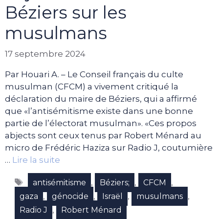
Béziers sur les
musulmans
17 septembre 2024
Par Houari A. – Le Conseil français du culte
musulman (CFCM) a vivement critiqué la
déclaration du maire de Béziers, qui a affirmé
que «l’antisémitisme existe dans une bonne
partie de l’électorat musulman». «Ces propos
abjects sont ceux tenus par Robert Ménard au
micro de Frédéric Haziza sur Radio J, coutumière
…
Lire la suite
Étiquettes
,
,
,
antisémitisme
Béziers;
CFCM
,
,
,
,
gaza
génocide
Israël
musulmans
,
Radio J
Robert Ménard