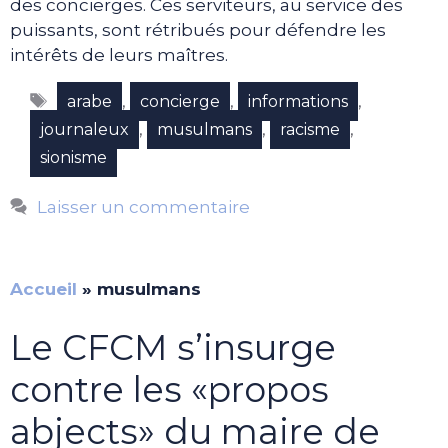
des concierges. Ces serviteurs, au service des
puissants, sont rétribués pour défendre les
intérêts de leurs maîtres.
Étiquettes
,
,
,
arabe
concierge
informations
,
,
,
journaleux
musulmans
racisme
sionisme
Laisser un commentaire
Accueil
»
musulmans
Le CFCM s’insurge
contre les «propos
abjects» du maire de