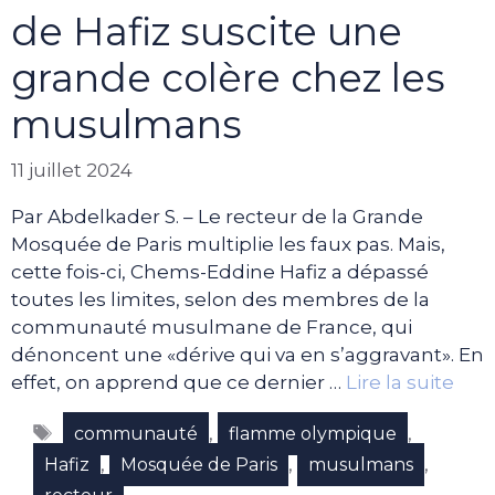
de Hafiz suscite une
grande colère chez les
musulmans
11 juillet 2024
Par Abdelkader S. – Le recteur de la Grande
Mosquée de Paris multiplie les faux pas. Mais,
cette fois-ci, Chems-Eddine Hafiz a dépassé
toutes les limites, selon des membres de la
communauté musulmane de France, qui
dénoncent une «dérive qui va en s’aggravant». En
effet, on apprend que ce dernier …
Lire la suite
Étiquettes
,
,
communauté
flamme olympique
,
,
,
Hafiz
Mosquée de Paris
musulmans