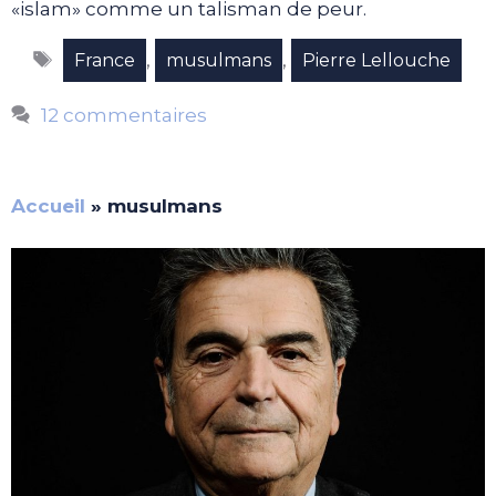
«islam» comme un talisman de peur.
Étiquettes
,
,
France
musulmans
Pierre Lellouche
12 commentaires
Accueil
»
musulmans