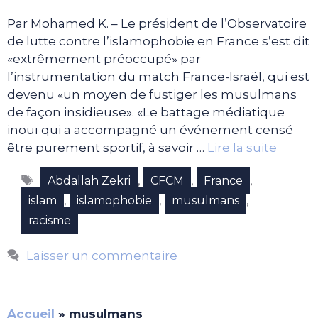
Par Mohamed K. – Le président de l’Observatoire
de lutte contre l’islamophobie en France s’est dit
«extrêmement préoccupé» par
l’instrumentation du match France-Israël, qui est
devenu «un moyen de fustiger les musulmans
de façon insidieuse». «Le battage médiatique
inouï qui a accompagné un événement censé
être purement sportif, à savoir …
Lire la suite
Étiquettes
,
,
,
Abdallah Zekri
CFCM
France
,
,
,
islam
islamophobie
musulmans
racisme
Laisser un commentaire
Accueil
»
musulmans