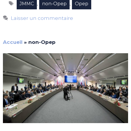
Étiquettes
,
,
JMMC
non-Opep
Opep
Laisser un commentaire
Accueil
»
non-Opep