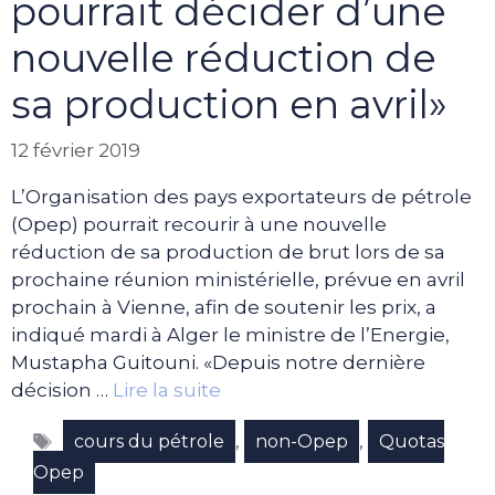
pourrait décider d’une
nouvelle réduction de
sa production en avril»
12 février 2019
L’Organisation des pays exportateurs de pétrole
(Opep) pourrait recourir à une nouvelle
réduction de sa production de brut lors de sa
prochaine réunion ministérielle, prévue en avril
prochain à Vienne, afin de soutenir les prix, a
indiqué mardi à Alger le ministre de l’Energie,
Mustapha Guitouni. «Depuis notre dernière
décision …
Lire la suite
Étiquettes
,
,
cours du pétrole
non-Opep
Quotas
Opep