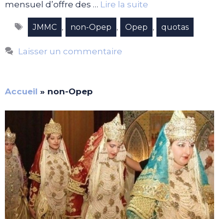
mensuel d’offre des …
Lire la suite
Étiquettes
,
,
,
JMMC
non-Opep
Opep
quotas
Laisser un commentaire
Accueil
»
non-Opep