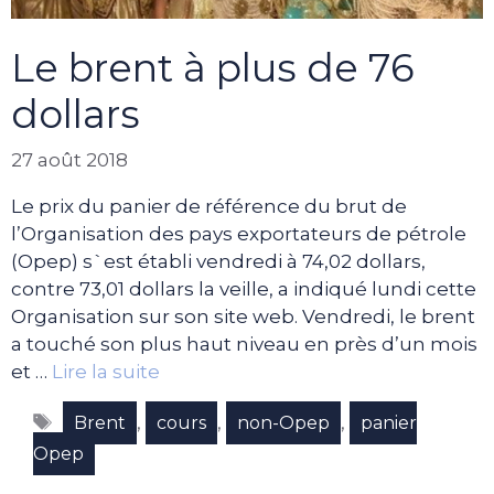
Le brent à plus de 76
dollars
27 août 2018
Le prix du panier de référence du brut de
l’Organisation des pays exportateurs de pétrole
(Opep) s`est établi vendredi à 74,02 dollars,
contre 73,01 dollars la veille, a indiqué lundi cette
Organisation sur son site web. Vendredi, le brent
a touché son plus haut niveau en près d’un mois
et …
Lire la suite
Étiquettes
,
,
,
Brent
cours
non-Opep
panier
Opep