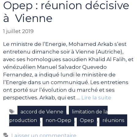
Opep : réunion décisive
à Vienne
1 juillet 2019
Le ministre de l’Energie, Mohamed Arkab s’est
entretenu dimanche soir à Vienne (Autriche),
avec ses homologues saoudien Khalid Al Falih, et
vénézuélien Manuel Salvador Quevedo
Fernandez, a indiqué lundi le ministère de
l’Energie dans un communiqué. Les entretiens
ont porté sur l’évolution du marché et ses
perspectives. Arkab, qui est …
Lire la suite
Étiquettes
,
accord de Vienne
limitation de la
,
,
,
production
non-Opep
Opep
réunions
Laisser un commentaire