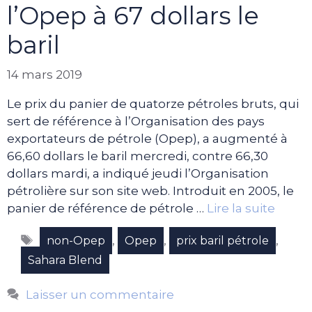
l’Opep à 67 dollars le
baril
14 mars 2019
Le prix du panier de quatorze pétroles bruts, qui
sert de référence à l’Organisation des pays
exportateurs de pétrole (Opep), a augmenté à
66,60 dollars le baril mercredi, contre 66,30
dollars mardi, a indiqué jeudi l’Organisation
pétrolière sur son site web. Introduit en 2005, le
panier de référence de pétrole …
Lire la suite
Étiquettes
,
,
,
non-Opep
Opep
prix baril pétrole
Sahara Blend
Laisser un commentaire