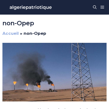
Aller
Me
au
contenu
non-Opep
Accueil
»
non-Opep