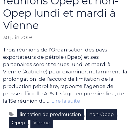
réunions Opep et non-
Opep lundi et mardi à
Vienne
30 juin 2019
Trois réunions de l’Organisation des pays
exportateurs de pétrole (Opep) et ses
partenaires seront tenues lundi et mardi à
Vienne (Autriche) pour examiner, notamment, la
prolongation de l’accord de limitation de la
production pétrolière, rapporte l’agence de
presse officielle APS. Il s’agit, en premier lieu, de
la 15e réunion du …
Lire la suite
Étiquettes
,
,
limitation de prodmuction
non-Opep
,
Opep
Vienne