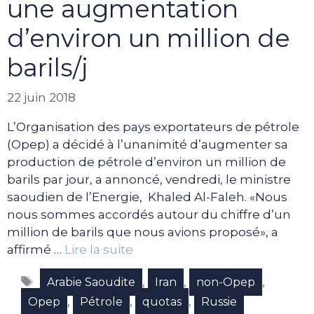
une augmentation
d’environ un million de
barils/j
22 juin 2018
L’Organisation des pays exportateurs de pétrole
(Opep) a décidé à l’unanimité d’augmenter sa
production de pétrole d’environ un million de
barils par jour, a annoncé, vendredi, le ministre
saoudien de l’Energie, Khaled Al-Faleh. «Nous
nous sommes accordés autour du chiffre d’un
million de barils que nous avions proposé», a
affirmé …
Lire la suite
Étiquettes
,
,
,
Arabie Saoudite
Iran
non-Opep
,
,
,
Opep
Pétrole
quotas
Russie