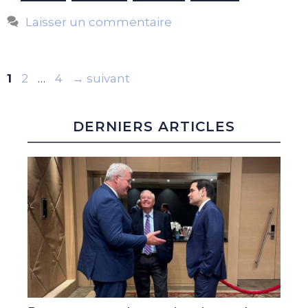
Laisser un commentaire
Page
Page
Page
1
2
…
4
→
suivant
DERNIERS ARTICLES