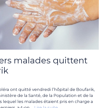
iers malades quittent
rik
léra ont quitté vendredi l’hôpital de Boufarik,
nistère de la Santé, de la Population et de la
s lequel les malades étaient pris en charge a
erniers, a-t-on …
Lire la suite