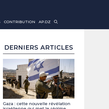
S
CONTRIBUTION
AP.DZ
DERNIERS ARTICLES
Gaza : cette nouvelle révélation
israélienne qui met le régime