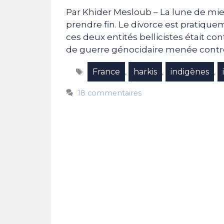
Par Khider Mesloub – La lune de miel
prendre fin. Le divorce est pratiqu
ces deux entités bellicistes était con
de guerre génocidaire menée contre
Étiquettes
France
harkis
indigènes
,
,
,
18 commentaires