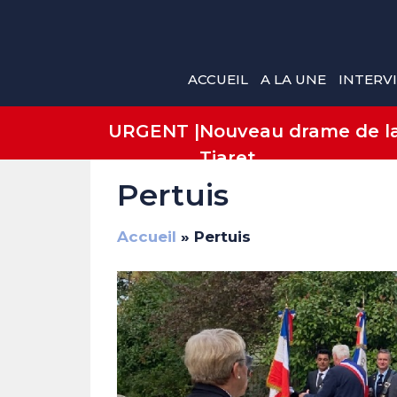
Aller
au
contenu
ACCUEIL
A LA UNE
INTERV
URGENT |
Nouveau drame de la 
Tiaret
Pertuis
Accueil
»
Pertuis