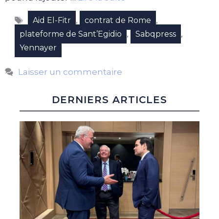
Étiquettes
,
,
Aid El-Fitr
contrat de Rome
,
,
plateforme de Sant’Egidio
Sabqpress
Yennayer
Laisser un commentaire
DERNIERS ARTICLES