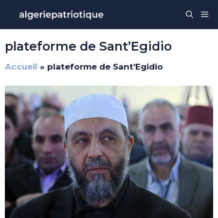
Aller
Me
au
contenu
plateforme de Sant’Egidio
Accueil
»
plateforme de Sant’Egidio