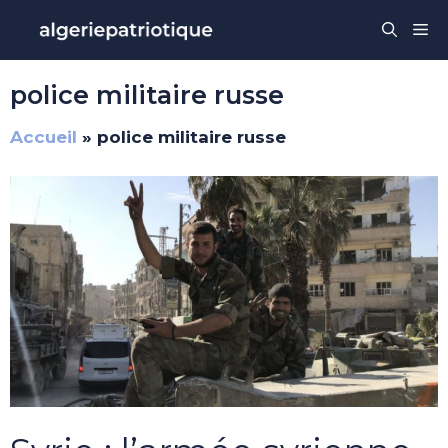
Aller
Me
au
contenu
police militaire russe
Accueil
»
police militaire russe