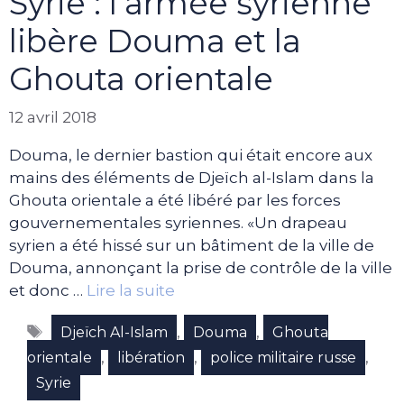
Syrie : l’armée syrienne
libère Douma et la
Ghouta orientale
12 avril 2018
Douma, le dernier bastion qui était encore aux
mains des éléments de Djeïch al-Islam dans la
Ghouta orientale a été libéré par les forces
gouvernementales syriennes. «Un drapeau
syrien a été hissé sur un bâtiment de la ville de
Douma, annonçant la prise de contrôle de la ville
et donc …
Lire la suite
Étiquettes
,
,
Djeïch Al-Islam
Douma
Ghouta
,
,
,
orientale
libération
police militaire russe
Syrie