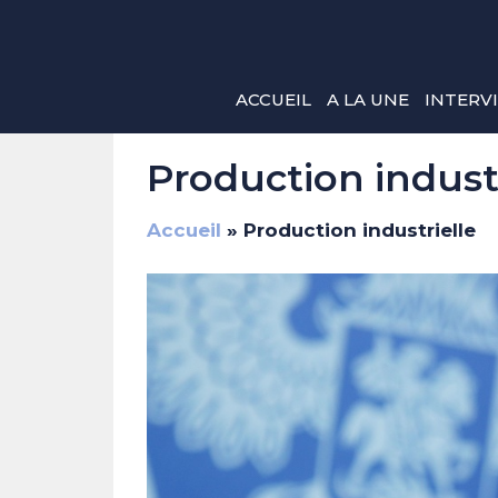
Aller
au
contenu
ACCUEIL
A LA UNE
INTERV
Production industr
Accueil
»
Production industrielle