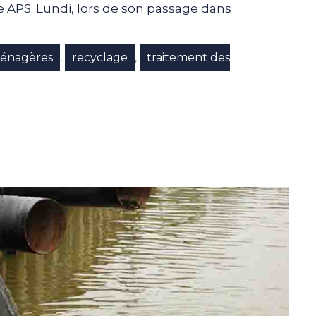
le APS. Lundi, lors de son passage dans
ménagères
recyclage
traitement des
,
,