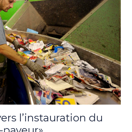
rs l’instauration du
r-payeur»