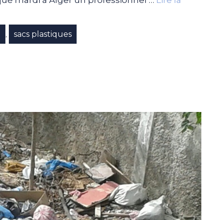
e
sacs plastiques
,