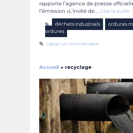
rapporte l’agence de presse officiel
l’émission «L’invité de …
Lire la suite
Étiquettes
déchets industriels
ordures 
,
ordures
Laisser un commentaire
Accueil
»
recyclage