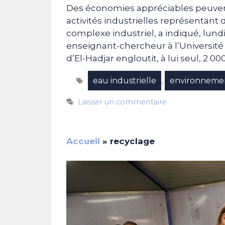
Des économies appréciables peuvent ê
activités industrielles représentan
complexe industriel, a indiqué, lund
enseignant-chercheur à l’Universit
d’El-Hadjar engloutit, à lui seul, 2 00
Étiquettes
eau industrielle
environneme
,
Laisser un commentaire
Accueil
»
recyclage