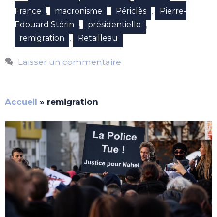
,
,
,
France
macronisme
Périclès
Pierre-
,
,
Edouard Stérin
présidentielle
,
remigration
Retailleau
Laisser un commentaire
Accueil
»
remigration