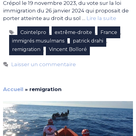
Crépol le 19 novembre 2023, du vote sur la loi
immigration du 26 janvier 2024 qui proposait de
porter atteinte au droit du sol …
Lire la suite
Étiquettes
,
,
,
Cointelpro
extrême-droite
France
,
,
immigrés musulmans
patrick drahi
,
remigration
Vincent Bolloré
Laisser un commentaire
Accueil
»
remigration