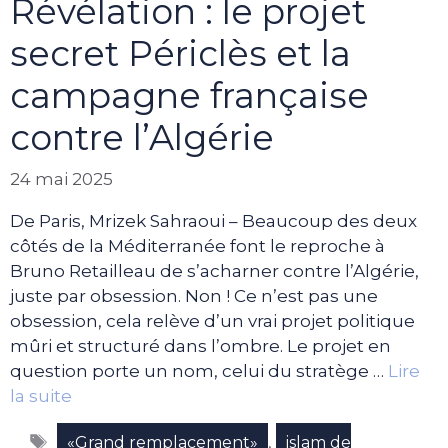
Révélation : le projet
secret Périclès et la
campagne française
contre l’Algérie
24 mai 2025
De Paris, Mrizek Sahraoui – Beaucoup des deux
côtés de la Méditerranée font le reproche à
Bruno Retailleau de s’acharner contre l’Algérie,
juste par obsession. Non ! Ce n’est pas une
obsession, cela relève d’un vrai projet politique
mûri et structuré dans l’ombre. Le projet en
question porte un nom, celui du stratège …
Lire
la suite
Étiquettes
,
«Grand remplacement»
islam de