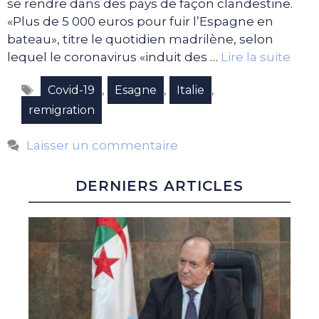
se rendre dans des pays de façon clandestine.
«Plus de 5 000 euros pour fuir l’Espagne en
bateau», titre le quotidien madrilène, selon
lequel le coronavirus «induit des …
Lire la suite
Étiquettes
,
,
,
Covid-19
Esagne
Italie
remigration
Laisser un commentaire
DERNIERS ARTICLES