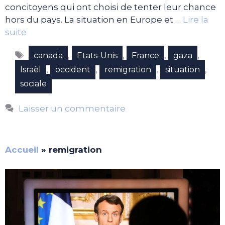
concitoyens qui ont choisi de tenter leur chance
hors du pays. La situation en Europe et …
Lire la
suite
Étiquettes
,
,
,
,
canada
Etats-Unis
France
gaza
,
,
,
,
Israël
occident
remigration
situation
sociale
Laisser un commentaire
Accueil
»
remigration