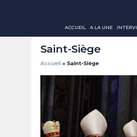
Aller
au
contenu
ACCUEIL
A LA UNE
INTERV
Saint-Siège
Accueil
»
Saint-Siège