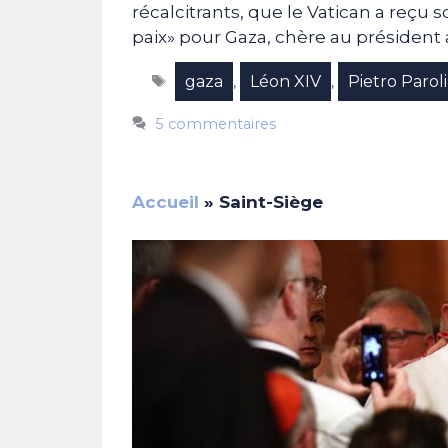
récalcitrants, que le Vatican a reçu 
paix» pour Gaza, chère au présiden
Étiquettes
gaza
Léon XIV
Pietro Parol
,
,
5 commentaires
Accueil
»
Saint-Siège