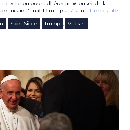
son invitation pour adhérer au «Conseil de la
t américain Donald Trump et à son …
Lire la suite
in
Saint-Siège
trump
Vatican
,
,
,