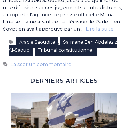
d’îlots à l’Arabie Saoudite jusqu’à ce qu’il rende
une décision sur ces jugements contradictoires,
a rapporté l’agence de presse officielle Mena.
Une semaine avant cette décision, le Parlement
égyptien avait approuvé par un …
Lire la suite
Étiquettes
,
Arabie Saoudite
Salmane Ben Abdelaziz
,
Al-Saoud
Tribunal constitutionnel
Laisser un commentaire
DERNIERS ARTICLES