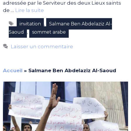
adressée par le Serviteur des deux Lieux saints
de …
Lire la suite
Étiquettes
,
invitation
Salmane Ben Abdelaziz Al-
,
Saoud
sommet arabe
Laisser un commentaire
Accueil
»
Salmane Ben Abdelaziz Al-Saoud