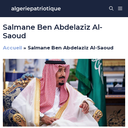
Aller
Me
au
contenu
Salmane Ben Abdelaziz Al-
Saoud
Accueil
»
Salmane Ben Abdelaziz Al-Saoud