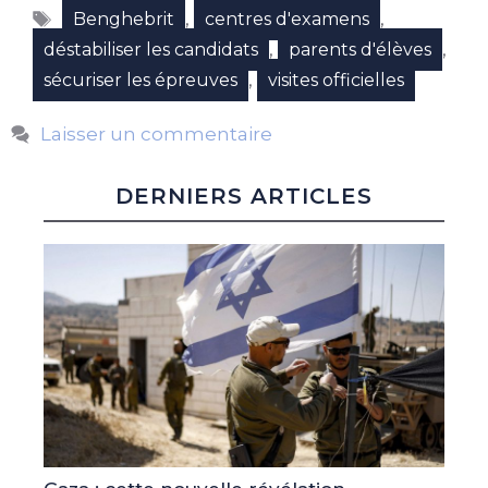
Étiquettes
,
,
Benghebrit
centres d'examens
,
,
déstabiliser les candidats
parents d'élèves
,
sécuriser les épreuves
visites officielles
Laisser un commentaire
DERNIERS ARTICLES