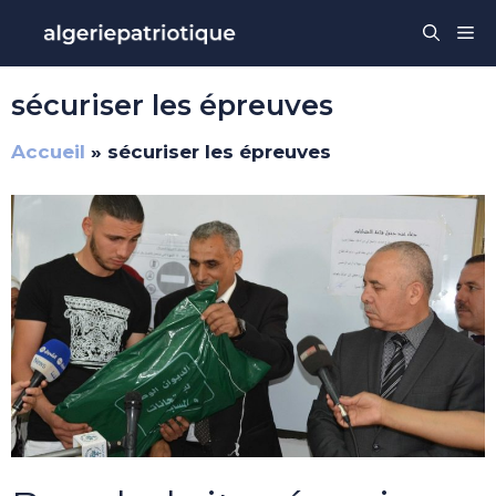
Aller
Me
au
contenu
sécuriser les épreuves
Accueil
»
sécuriser les épreuves