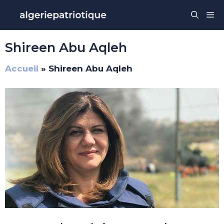
Aller
Me
au
contenu
Shireen Abu Aqleh
Accueil
»
Shireen Abu Aqleh