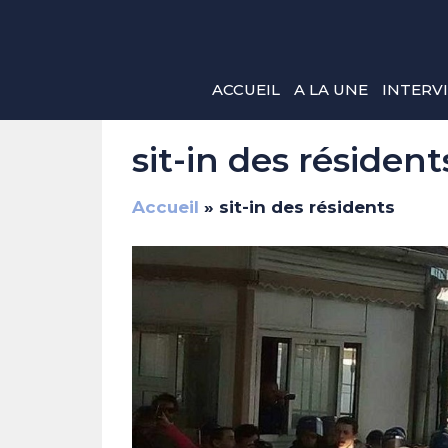
Aller
au
contenu
ACCUEIL
A LA UNE
INTERV
sit-in des résident
Accueil
»
sit-in des résidents