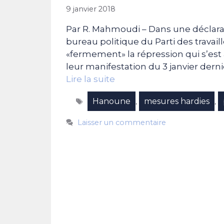
9 janvier 2018
Par R. Mahmoudi – Dans une déclarati
bureau politique du Parti des travail
«fermement» la répression qui s’est
leur manifestation du 3 janvier der
Lire la suite
Étiquettes
Hanoune
mesures hardies
,
,
Laisser un commentaire