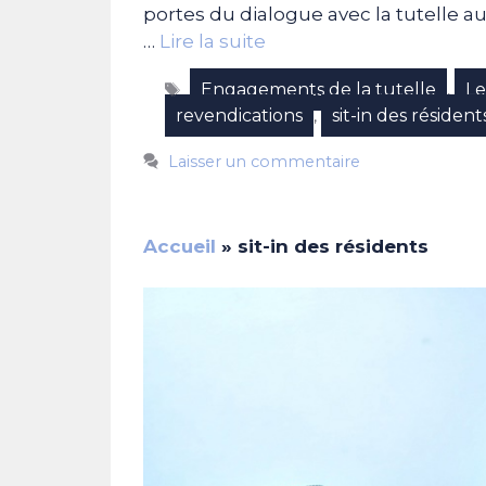
portes du dialogue avec la tutelle au
…
Lire la suite
Étiquettes
Engagements de la tutelle
Le
,
revendications
sit-in des résident
,
Laisser un commentaire
Accueil
»
sit-in des résidents