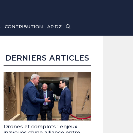
S
CONTRIBUTION
AP.DZ
DERNIERS ARTICLES
Drones et complots : enjeux
inavoués d’une alliance entre