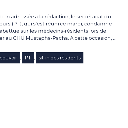
on adressée à la rédaction, le secrétariat du
leurs (PT), qui s’est réuni ce mardi, condamne
 abattue sur les médecins-résidents lors de
nier au CHU Mustapha-Pacha. A cette occasion, …
pouvoir
PT
sit-in des résidents
,
,