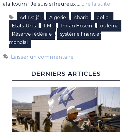
alaïkoum ! Je suis si heureux …
Lire la suite
Étiquettes
,
,
,
,
Ad-Dajjâl
Algerie
charia
dollar
,
,
,
,
Etats-Unis
FMI
Imran Hosein
ouléma
,
Réserve fédérale
système financier
mondial
Laisser un commentaire
DERNIERS ARTICLES