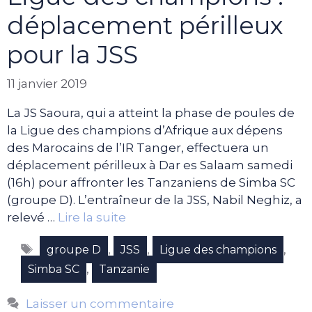
déplacement périlleux
pour la JSS
11 janvier 2019
La JS Saoura, qui a atteint la phase de poules de
la Ligue des champions d’Afrique aux dépens
des Marocains de l’IR Tanger, effectuera un
déplacement périlleux à Dar es Salaam samedi
(16h) pour affronter les Tanzaniens de Simba SC
(groupe D). L’entraîneur de la JSS, Nabil Neghiz, a
relevé …
Lire la suite
Étiquettes
,
,
,
groupe D
JSS
Ligue des champions
,
Simba SC
Tanzanie
Laisser un commentaire