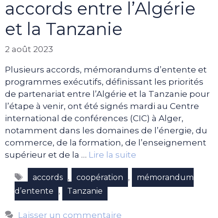
accords entre l’Algérie
et la Tanzanie
2 août 2023
Plusieurs accords, mémorandums d’entente et
programmes exécutifs, définissant les priorités
de partenariat entre l’Algérie et la Tanzanie pour
l’étape à venir, ont été signés mardi au Centre
international de conférences (CIC) à Alger,
notamment dans les domaines de l’énergie, du
commerce, de la formation, de l’enseignement
supérieur et de la …
Lire la suite
Étiquettes
,
,
accords
coopération
mémorandum
,
d’entente
Tanzanie
Laisser un commentaire