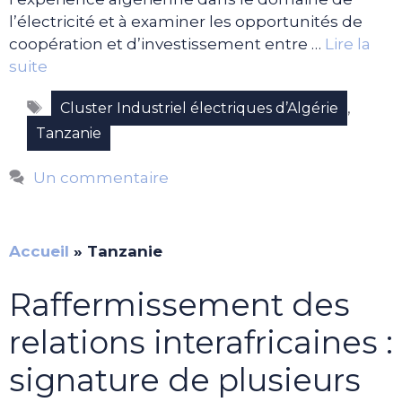
l’électricité et à examiner les opportunités de
coopération et d’investissement entre …
Lire la
suite
Étiquettes
,
Cluster Industriel électriques d’Algérie
Tanzanie
Un commentaire
Accueil
»
Tanzanie
Raffermissement des
relations interafricaines :
signature de plusieurs