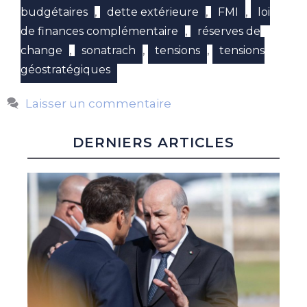
,
,
,
budgétaires
dette extérieure
FMI
loi
,
de finances complémentaire
réserves de
,
,
,
change
sonatrach
tensions
tensions
géostratégiques
Laisser un commentaire
DERNIERS ARTICLES