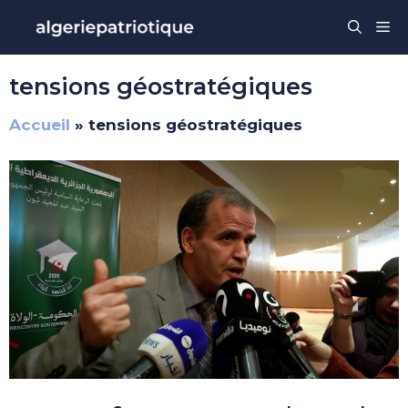
Aller
Me
au
contenu
tensions géostratégiques
Accueil
»
tensions géostratégiques