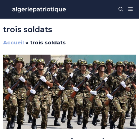
Aller
Me
au
contenu
trois soldats
Accueil
»
trois soldats