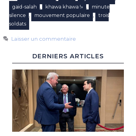
,
,
gaid-salah
khawa khawa !»
minute
,
,
silence
mouvement populaire
trois
soldats
Laisser un commentaire
DERNIERS ARTICLES