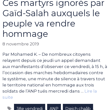
Ces martyrs ignorés par
Gaïd-Salah auxquels le
peuple va rendre
hommage
8 novembre 2019
Par Mohamed K. – De nombreux citoyens
relayent depuis ce jeudi un appel demandant
aux manifestants d’observer ce vendredi, à 15 h, à
l’occasion des marches hebdomadaires contre
le système, une minute de silence à travers tout
le territoire national en hommage aux trois
soldats de l’ANP tués mercredi dans …
Lire la
suite
Étiquettes
,
,
,
38e vendredi
ANP
Djeich chaâb