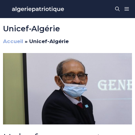
Aller
Me
au
contenu
Unicef-Algérie
Accueil
»
Unicef-Algérie