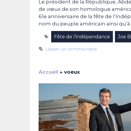
Le président de la République, Abd
de vœux de son homologue américain,
61e anniversaire de la fête de l’Indé
nom du peuple américain ainsi qu’à 
Étiquettes
Fête de l’indépendance
Joe B
,
Laisser un commentaire
Accueil
»
voeux