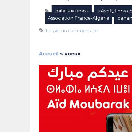
Étiquettes
«gilets jaunes»
«révolutions c
,
Association France-Algérie
banan
,
Laisser un commentaire
Accueil
»
voeux