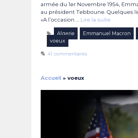
armée du 1er Novembre 1954, Emma
au président Tebboune. Quelques li
«A l’occasion …
Lire la suite
Étiquettes
Algerie
Emmanuel Macron
,
,
voeux
41 commentaires
Accueil
»
voeux