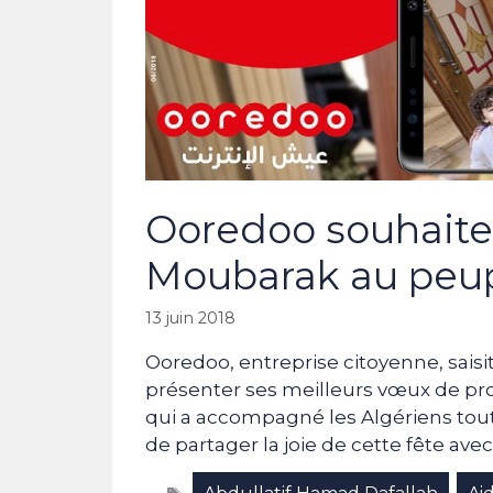
Ooredoo souhaite 
Moubarak au peup
13 juin 2018
Ooredoo, entreprise citoyenne, saisit 
présenter ses meilleurs vœux de pro
qui a accompagné les Algériens tout
de partager la joie de cette fête ave
Étiquettes