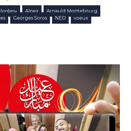
olorées»
Alpex
Arnauld Montebourg
,
,
,
es
Georges Soros
NED
voeux
,
,
,