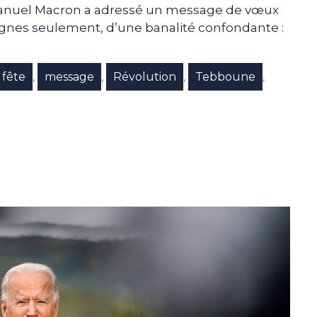
nuel Macron a adressé un message de vœux
gnes seulement, d’une banalité confondante :
fête
message
Révolution
Tebboune
,
,
,
,