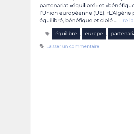
partenariat «équilibré» et «bénéfiq
l’Union européenne (UE). «L’Algérie p
équilibré, bénéfique et ciblé …
Lire l
Étiquettes
équilibre
europe
partenari
,
,
Laisser un commentaire