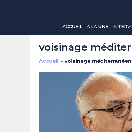
Aller
au
contenu
ACCUEIL
A LA UNE
INTERV
voisinage médite
Accueil
»
voisinage méditerranéen