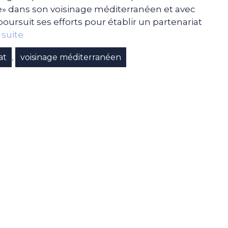
ue» dans son voisinage méditerranéen et avec
oursuit ses efforts pour établir un partenariat
a suite
at
voisinage méditerranéen
,