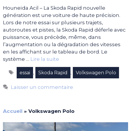
Houneïda Acil – La Skoda Rapid nouvelle
génération est une voiture de haute précision.
Lors de notre essai sur plusieurs trajets,
autoroutes et pistes, la Skoda Rapid déferle avec
puissance, vous précède, même, dans
l’augmentation ou la dégradation des vitesses
en les affichant sur le tableau de bord. Le
système …
Lire la suite
Étiquettes
,
,
essai
Skoda Rapid
Volkswagen Polo
Laisser un commentaire
Accueil
»
Volkswagen Polo