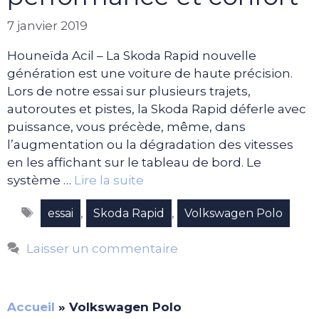
7 janvier 2019
Houneïda Acil – La Skoda Rapid nouvelle
génération est une voiture de haute précision.
Lors de notre essai sur plusieurs trajets,
autoroutes et pistes, la Skoda Rapid déferle avec
puissance, vous précède, même, dans
l’augmentation ou la dégradation des vitesses
en les affichant sur le tableau de bord. Le
système …
Lire la suite
Étiquettes
,
,
essai
Skoda Rapid
Volkswagen Polo
Laisser un commentaire
Accueil
»
Volkswagen Polo