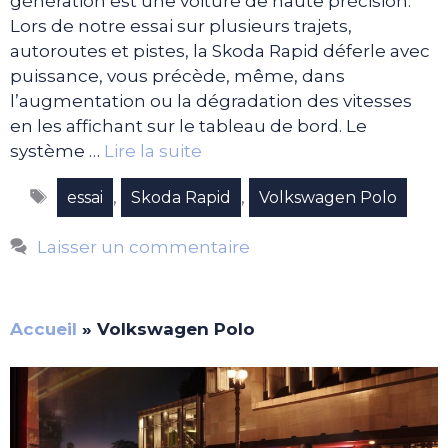
génération est une voiture de haute précision.
Lors de notre essai sur plusieurs trajets,
autoroutes et pistes, la Skoda Rapid déferle avec
puissance, vous précède, même, dans
l’augmentation ou la dégradation des vitesses
en les affichant sur le tableau de bord. Le
système …
Lire la suite
Étiquettes
,
,
essai
Skoda Rapid
Volkswagen Polo
Laisser un commentaire
Accueil
»
Volkswagen Polo