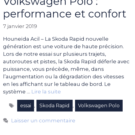
Volkswagen Polo :
performance et confort
7 janvier 2019
Houneïda Acil – La Skoda Rapid nouvelle
génération est une voiture de haute précision.
Lors de notre essai sur plusieurs trajets,
autoroutes et pistes, la Skoda Rapid déferle avec
puissance, vous précède, même, dans
l’augmentation ou la dégradation des vitesses
en les affichant sur le tableau de bord. Le
système …
Lire la suite
Étiquettes
,
,
essai
Skoda Rapid
Volkswagen Polo
Laisser un commentaire