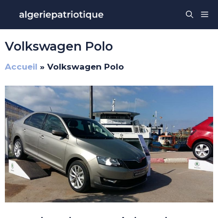
Aller
Me
au
contenu
Volkswagen Polo
Accueil
»
Volkswagen Polo