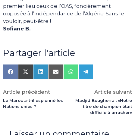
premier lieu ceux de l’OAS, foncièrement
opposée à l’indépendance de l’Algérie. Sans le
vouloir, peut-être !
Sofiane B.
Partager l'article
Share
Share
Share
Share
Share
Share
on
on
on
on
on
on
Facebook
X
LinkedIn
Email
WhatsApp
Telegram
(Twitter)
Article précédent
Article suivant
Le Maroc a-t-il espionné les
Madjid Bougherra : «Notre
Nations unies ?
titre de champion était
difficile à arracher»
Laisser un commentaire