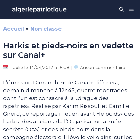
Aller
Me
au
contenu
Accueil
»
Non classé
Harkis et pieds-noirs en vedette
sur Canal+
Publié le 14/04/2012 à 16:08 |
Aucun commentaire
L’émission Dimanche+ de Canal+ diffusera,
demain dimanche à 12h45, quatre reportages
dont l’un est consacré à la «drague des
rapatriés». Réalisé par Karim Rissouli et Camille
Girerd, ce reportage met en avant «le poids» des
harkis, des anciens de l’Organisation armée
secrète (OAS) et des pieds-noirs dans la
campagne électorale. Il lève le voile ainsi sur les