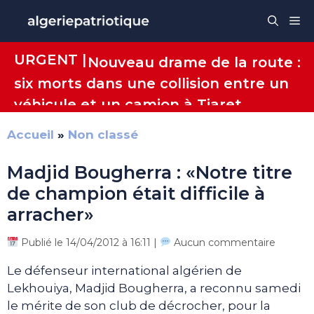
Aller
Me
au
contenu
URGENT |
Nouveau drame de la route :
six morts dans une collision entre un
véhicule et un camion à Tiaret
Accueil
»
Non classé
Madjid Bougherra : «Notre titre
de champion était difficile à
arracher»
Publié le 14/04/2012 à 16:11 |
Aucun commentaire
Le défenseur international algérien de
Lekhouiya, Madjid Bougherra, a reconnu samedi
le mérite de son club de décrocher, pour la