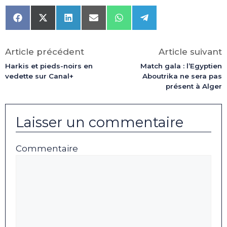
Share
Share
Share
Share
Share
Share
on
on
on
on
on
on
Facebook
X
LinkedIn
Email
WhatsApp
Telegram
(Twitter)
Article précédent
Article suivant
Harkis et pieds-noirs en
Match gala : l’Egyptien
vedette sur Canal+
Aboutrika ne sera pas
présent à Alger
Laisser un commentaire
Commentaire