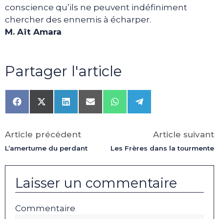
conscience qu’ils ne peuvent indéfiniment
chercher des ennemis à écharper.
M. Aït Amara
Partager l'article
Share
Share
Share
Share
Share
Share
on
on
on
on
on
on
Facebook
X
LinkedIn
Email
WhatsApp
Telegram
(Twitter)
Article précédent
Article suivant
L’amertume du perdant
Les Frères dans la tourmente
Laisser un commentaire
Commentaire