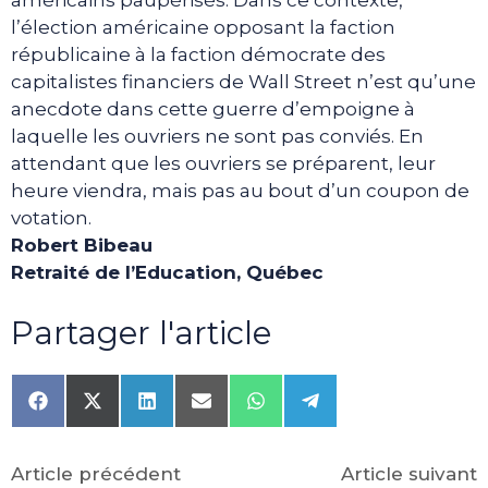
américains paupérisés. Dans ce contexte,
l’élection américaine opposant la faction
républicaine à la faction démocrate des
capitalistes financiers de Wall Street n’est qu’une
anecdote dans cette guerre d’empoigne à
laquelle les ouvriers ne sont pas conviés. En
attendant que les ouvriers se préparent, leur
heure viendra, mais pas au bout d’un coupon de
votation.
Robert Bibeau
Retraité de l’Education, Québec
Partager l'article
Share
Share
Share
Share
Share
Share
on
on
on
on
on
on
Facebook
X
LinkedIn
Email
WhatsApp
Telegram
(Twitter)
Article précédent
Article suivant