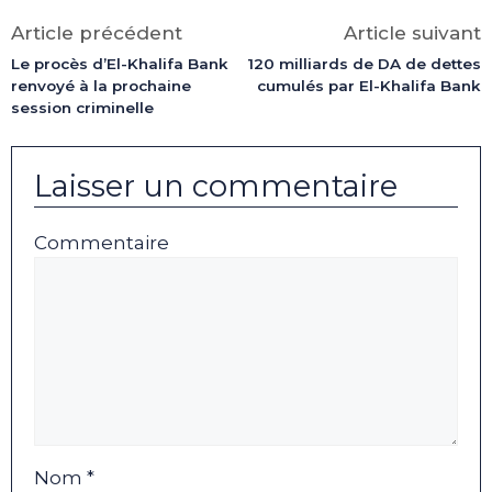
Facebook
X
LinkedIn
Email
WhatsApp
Telegram
(Twitter)
Article précédent
Article suivant
Le procès d’El-Khalifa Bank
120 milliards de DA de dettes
renvoyé à la prochaine
cumulés par El-Khalifa Bank
session criminelle
Laisser un commentaire
Commentaire
Nom *