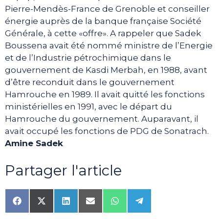
Pierre-Mendès-France de Grenoble et conseiller
énergie auprès de la banque française Société
Générale, à cette «offre». A rappeler que Sadek
Boussena avait été nommé ministre de l’Energie
et de l’Industrie pétrochimique dans le
gouvernement de Kasdi Merbah, en 1988, avant
d’être reconduit dans le gouvernement
Hamrouche en 1989. Il avait quitté les fonctions
ministérielles en 1991, avec le départ du
Hamrouche du gouvernement. Auparavant, il
avait occupé les fonctions de PDG de Sonatrach.
Amine Sadek
Partager l'article
Share
Share
Share
Share
Share
Share
on
on
on
on
on
on