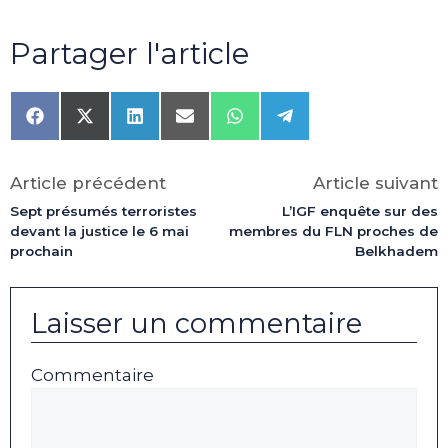
Partager l'article
Share
Share
Share
Share
Share
Share
on
on
on
on
on
on
Facebook
X
LinkedIn
Email
WhatsApp
Telegram
(Twitter)
Article précédent
Article suivant
Sept présumés terroristes
L’IGF enquête sur des
devant la justice le 6 mai
membres du FLN proches de
prochain
Belkhadem
Laisser un commentaire
Commentaire