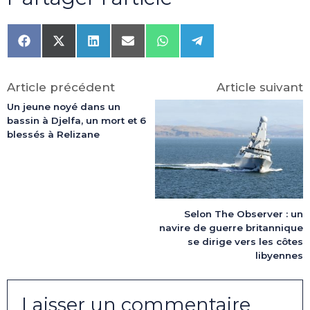
Share
Share
Share
Share
Share
Share
on
on
on
on
on
on
Facebook
X
LinkedIn
Email
WhatsApp
Telegram
(Twitter)
Article précédent
Article suivant
Un jeune noyé dans un
bassin à Djelfa, un mort et 6
blessés à Relizane
Selon The Observer : un
navire de guerre britannique
se dirige vers les côtes
libyennes
Laisser un commentaire