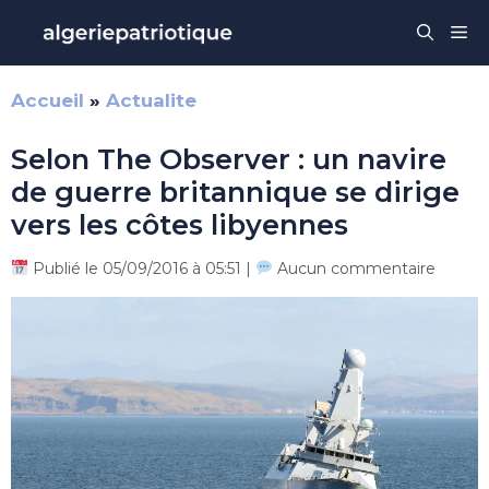
Aller
Me
au
contenu
Accueil
»
Actualite
Selon The Observer : un navire
de guerre britannique se dirige
vers les côtes libyennes
Publié le 05/09/2016 à 05:51 |
Aucun commentaire