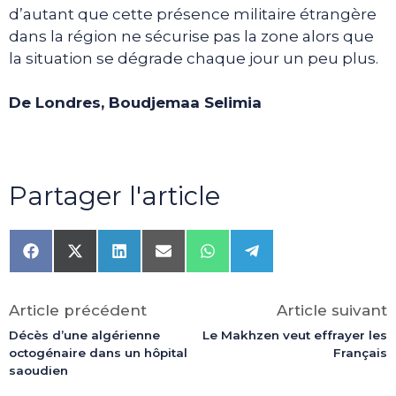
d’autant que cette présence militaire étrangère
dans la région ne sécurise pas la zone alors que
la situation se dégrade chaque jour un peu plus.
De Londres, Boudjemaa Selimia
Partager l'article
Share
Share
Share
Share
Share
Share
on
on
on
on
on
on
Facebook
X
LinkedIn
Email
WhatsApp
Telegram
(Twitter)
Article précédent
Article suivant
Décès d’une algérienne
Le Makhzen veut effrayer les
octogénaire dans un hôpital
Français
saoudien