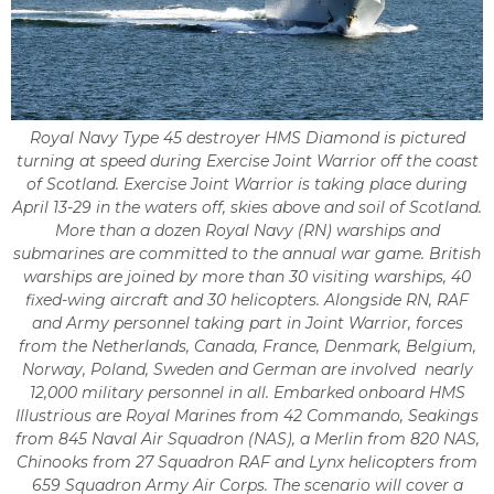
Royal Navy Type 45 destroyer HMS Diamond is pictured
turning at speed during Exercise Joint Warrior off the coast
of Scotland. Exercise Joint Warrior is taking place during
April 13-29 in the waters off, skies above and soil of Scotland.
More than a dozen Royal Navy (RN) warships and
submarines are committed to the annual war game. British
warships are joined by more than 30 visiting warships, 40
fixed-wing aircraft and 30 helicopters. Alongside RN, RAF
and Army personnel taking part in Joint Warrior, forces
from the Netherlands, Canada, France, Denmark, Belgium,
Norway, Poland, Sweden and German are involved  nearly
12,000 military personnel in all. Embarked onboard HMS
Illustrious are Royal Marines from 42 Commando, Seakings
from 845 Naval Air Squadron (NAS), a Merlin from 820 NAS,
Chinooks from 27 Squadron RAF and Lynx helicopters from
659 Squadron Army Air Corps. The scenario will cover a