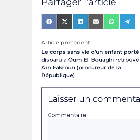
Partager l'article
Share
Share
Share
Share
Share
Shar
on
on
on
on
on
on
Facebook
X
LinkedIn
Email
WhatsAp
Tele
(Twitter)
Article précédent
Le corps sans vie d’un enfant porté
disparu à Oum El-Bouaghi retrouvé
Aïn Fakroun (procureur de la
République)
Laisser un commenta
Commentaire