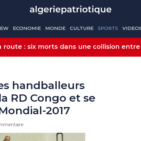
IEW
ECONOMIE
MONDE
CULTURE
SPORTS
VIDEO
route : six morts dans une collision entre
les handballeurs
 la RD Congo et se
 Mondial-2017
mmentaire