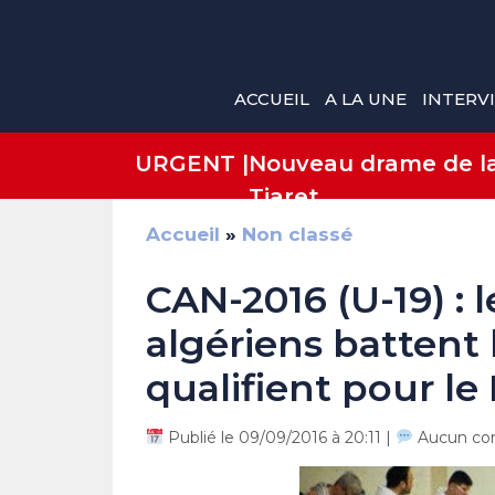
Aller
au
contenu
ACCUEIL
A LA UNE
INTERV
URGENT |
Nouveau drame de la 
Tiaret
Accueil
»
Non classé
CAN-2016 (U-19) : 
algériens battent
qualifient pour le
Publié le 09/09/2016 à 20:11 |
Aucun co