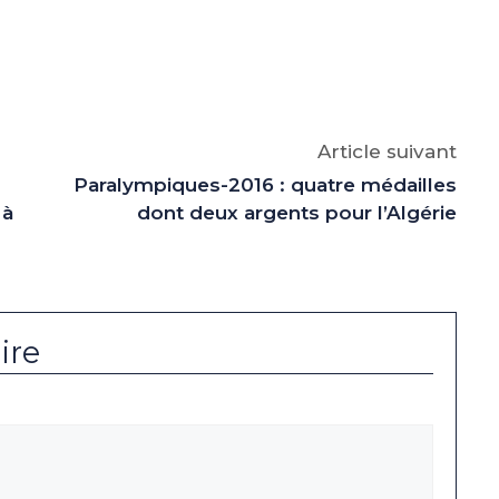
e
p
gram
Article suivant
Paralympiques-2016 : quatre médailles
 à
dont deux argents pour l’Algérie
ire